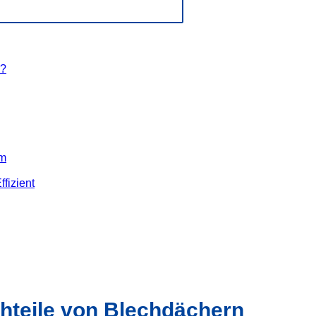
l?
em
fizient
achteile von Blechdächern