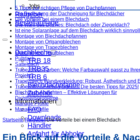
Jobs
5 Tipps zur richtigen Pflege von Dachpfannen
Ratgeber
Die Bedeutung der Dachneigung für Blechdächer
Die Vorteile bei einem Blechdach
Bestellanfrage
Die Wahl des Daches: Blechdach oder Ziegeldach?
Ist eine Solaranlage auf dem Blechdach wirklich sinnvol
Montage von Blechdachpfannen
Montage von Ortgangblechen
Montage von Trapezblechen
Dachbleche
Montage von Traufblechen
Pultdach
TRB 18
Satteldach
TRB35
Trapezblech Farben: Welche Farbauswahl passt zu Ihr
Projekt?
TRB 6
Trapezblech Wandverkleidung: Robust, Ästhetisch und Ef
Blechdachpfanne
Trapezbleche richtig lagern – Die besten Tipps für 2025!
Zubehör
Blechdach Abdichten – Effektive Lösungen für
Dichtheitsprobleme
Informationen
Manage Profile
FAQ
Manage Profile
Downloads
Startseite
/
Ratgeber
/
Die Vorteile bei einem Blechdach
Händler
Anfahrt für Abholer
Ein Blick auf die Vorteile & N