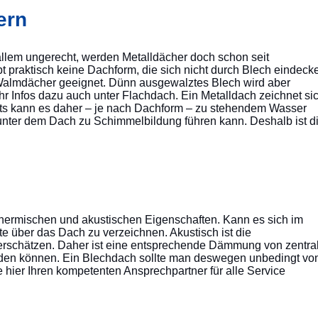
ern
r allem ungerecht, werden Metalldächer doch schon seit
 praktisch keine Dachform, die sich nicht durch Blech eindeck
 Walmdächer geeignet. Dünn ausgewalztes Blech wird aber
hr Infos dazu auch unter Flachdach. Ein Metalldach zeichnet si
eits kann es daher – je nach Dachform – zu stehendem Wasser
unter dem Dach zu Schimmelbildung führen kann. Deshalb ist d
thermischen und akustischen Eigenschaften. Kann es sich im
 über das Dach zu verzeichnen. Akustisch ist die
terschätzen. Daher ist eine entsprechende Dämmung von zentra
erden können. Ein Blechdach sollte man deswegen unbedingt vo
e hier Ihren kompetenten Ansprechpartner für alle Service