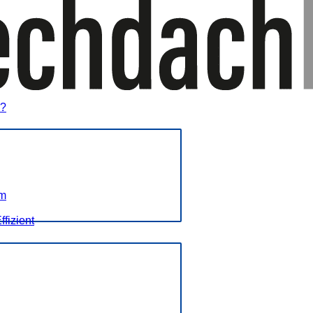
l?
em
fizient