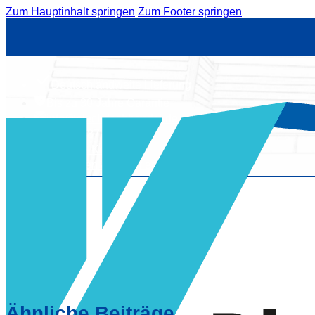
Zum Hauptinhalt springen
Zum Footer springen
Deutschlandweite Lieferung
Bis zu 30 Jahre Garantie
info@blechdachhandel.de
+49 39487 745973
Hilfe & Kontakt
Anmelden / Registrieren
Ähnliche Beiträge