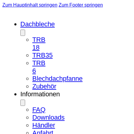
Zum Hauptinhalt springen
Zum Footer springen
Dachbleche
TRB
18
TRB35
TRB
6
Blechdachpfanne
Zubehör
Informationen
FAQ
Downloads
Händler
Anfahrt