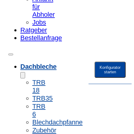
für
Abholer
Jobs
Ratgeber
Bestellanfrage
Dachbleche
Konfigurator
starten
TRB
18
TRB35
TRB
6
Blechdachpfanne
Zubehör