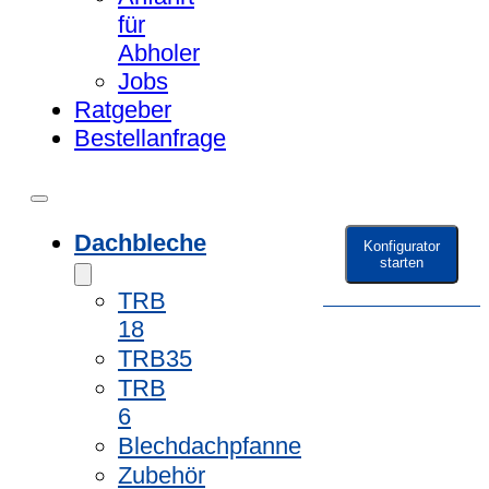
für
Abholer
Jobs
Ratgeber
Bestellanfrage
Dachbleche
Konfigurator
starten
TRB
18
TRB35
TRB
6
Blechdachpfanne
Zubehör