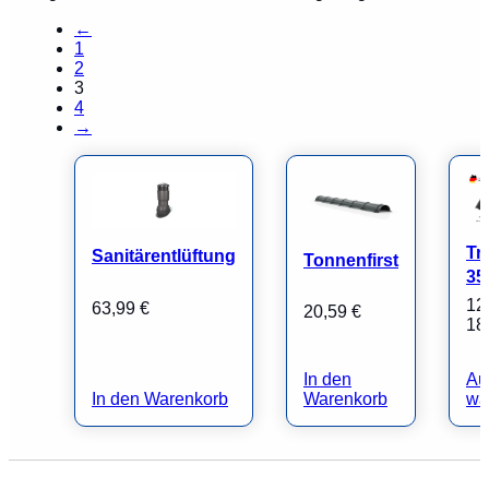
←
1
2
3
4
→
Tr
Sanitärentlüftung
Tonnenfirst
35
12
63,99
€
20,59
€
18
In den
Au
In den Warenkorb
Warenkorb
wä