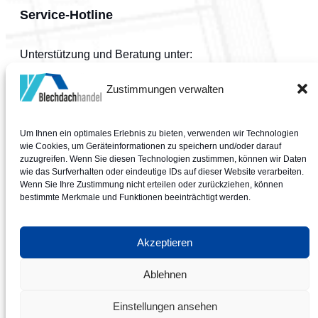
Service-Hotline
Unterstützung und Beratung unter:
Zustimmungen verwalten
+49 39487 745973
Um Ihnen ein optimales Erlebnis zu bieten, verwenden wir Technologien
Mo.-Do.: 08:00-16:00 Uhr
wie Cookies, um Geräteinformationen zu speichern und/oder darauf
Fr.: 08:00-13:00 Uhr
zuzugreifen. Wenn Sie diesen Technologien zustimmen, können wir Daten
Sa. & So.: geschlossen
wie das Surfverhalten oder eindeutige IDs auf dieser Website verarbeiten.
Wenn Sie Ihre Zustimmung nicht erteilen oder zurückziehen, können
Oder über unser
Kontaktformular
.
bestimmte Merkmale und Funktionen beeinträchtigt werden.
Akzeptieren
Ablehnen
0
Copyright © 2025 Blechdachhandel | Alle Rechte vorbehal
Einstellungen ansehen