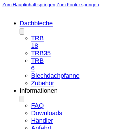
Zum Hauptinhalt springen
Zum Footer springen
Dachbleche
TRB
18
TRB35
TRB
6
Blechdachpfanne
Zubehör
Informationen
FAQ
Downloads
Händler
Anfahrt